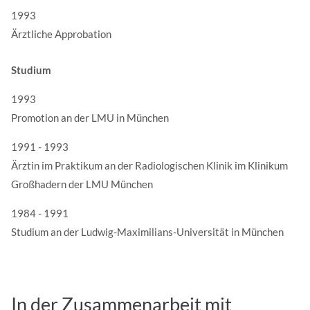
mit Nutzerdaten finden Sie in unserer
1993
Datenschutzerklärung.
Ärztliche Approbation
Studium
Eine E-Mail Kopie an meine Adresse senden
1993
Promotion an der LMU in München
Senden
1991 - 1993
Ärztin im Praktikum an der Radiologischen Klinik im Klinikum
Großhadern der LMU München
1984 - 1991
Studium an der Ludwig-Maximilians-Universität in München
In der Zusammenarbeit mit