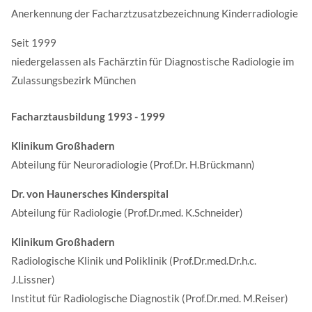
Anerkennung der Facharztzusatzbezeichnung Kinderradiologie
E-Mail
*
Seit 1999
niedergelassen als Fachärztin für Diagnostische Radiologie im
Zulassungsbezirk München
Nachricht
*
Facharztausbildung 1993 - 1999
Klinikum Großhadern
Abteilung für Neuroradiologie (Prof.Dr. H.Brückmann)
Ich stimme zu, dass meine Angaben aus dem
Dr. von Haunersches Kinderspital
Kontaktformular zur Beantwortung meiner Anfrage
Abteilung für Radiologie (Prof.Dr.med. K.Schneider)
erhoben und verarbeitet werden und für eventuelle
Klinikum Großhadern
Rückfragen dauerhaft gespeichert werden. Sie können
Radiologische Klinik und Poliklinik (Prof.Dr.med.Dr.h.c.
Ihre Einwilligung jederzeit für die Zukunft per E-Mail
J.Lissner)
an anmeldung@radiologie-muenchen-nymphenburg.de
Institut für Radiologische Diagnostik (Prof.Dr.med. M.Reiser)
widerrufen. Detaillierte Informationen zum Umgang