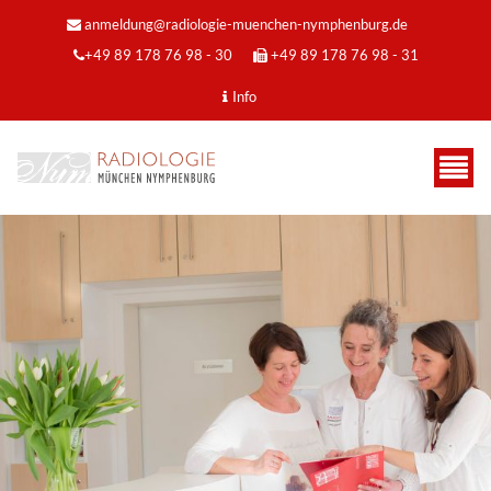
anmeldung@radiologie-muenchen-nymphenburg.de
+49 89 178 76 98 - 30
+49 89 178 76 98 - 31
Info
MRT für Erwachsene
MEHR