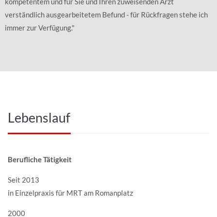
kompetentem und für Sie und Ihren zuweisenden Arzt
Kontaktdaten
verständlich ausgearbeitetem Befund - für Rückfragen stehe ich
Dr. med.
Cornelia
Hundt
immer zur Verfügung."
Arnulfstraße 300
80639
München
+49 89 178 76 98 - 30
+49 89 178 76 98 - 31
anmeldung@radiologie-muenchen-nymphenburg.de
Montag bis Donnerstag:
Lebenslauf
8:00 – 18:00
Freitag:
8:00 – 16:00
Berufliche Tätigkeit
Seit 2013
Kontaktformular
in Einzelpraxis für MRT am Romanplatz
Name
*
2000