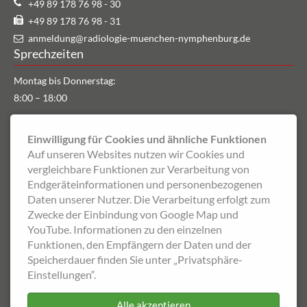
+49 89 178 76 98 - 30
+49 89 178 76 98 - 31
anmeldung@radiologie-muenchen-nymphenburg.de
Sprechzeiten
Montag bis Donnerstag:
8:00 – 18:00
Freitag:
Einwilligung für Cookies und ähnliche Funktionen
8:00 – 16:00
Auf unseren Websites nutzen wir Cookies und
Informationen
vergleichbare Funktionen zur Verarbeitung von
Endgeräteinformationen und personenbezogenen
Daten unserer Nutzer. Die Verarbeitung erfolgt zum
Kontakt
Zwecke der Einbindung von Google Map und
Impressum
YouTube. Informationen zu den einzelnen
Funktionen, den Empfängern der Daten und der
Datenschutz
Speicherdauer finden Sie unter „Privatsphäre-
Einstellungen“.
Sitemap
Alle akzeptieren